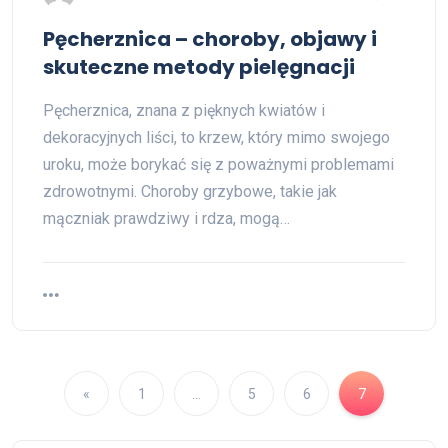
Pęcherznica – choroby, objawy i
skuteczne metody pielęgnacji
Pęcherznica, znana z pięknych kwiatów i
dekoracyjnych liści, to krzew, który mimo swojego
uroku, może borykać się z poważnymi problemami
zdrowotnymi. Choroby grzybowe, takie jak
mączniak prawdziwy i rdza, mogą…
«
1
…
5
6
7