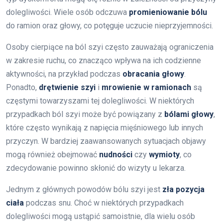
dolegliwości. Wiele osób odczuwa
promieniowanie bólu
do ramion oraz głowy, co potęguje uczucie nieprzyjemności.
Osoby cierpiące na ból szyi często zauważają ograniczenia
w zakresie ruchu, co znacząco wpływa na ich codzienne
aktywności, na przykład podczas
obracania głowy
.
Ponadto,
drętwienie szyi
i
mrowienie w ramionach
są
częstymi towarzyszami tej dolegliwości. W niektórych
przypadkach ból szyi może być powiązany z
bólami głowy
,
które często wynikają z napięcia mięśniowego lub innych
przyczyn. W bardziej zaawansowanych sytuacjach objawy
mogą również obejmować
nudności
czy
wymioty
, co
zdecydowanie powinno skłonić do wizyty u lekarza.
Jednym z głównych powodów bólu szyi jest
zła pozycja
ciała
podczas snu. Choć w niektórych przypadkach
dolegliwości mogą ustąpić samoistnie, dla wielu osób