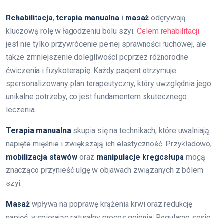
Rehabilitacja
,
terapia manualna
i
masaż
odgrywają
kluczową rolę w łagodzeniu bólu szyi.
Celem rehabilitacji
jest nie tylko przywrócenie pełnej sprawności ruchowej, ale
także zmniejszenie dolegliwości poprzez różnorodne
ćwiczenia i fizykoterapię. Każdy pacjent otrzymuje
spersonalizowany plan terapeutyczny, który uwzględnia jego
unikalne potrzeby, co jest fundamentem skutecznego
leczenia.
Terapia manualna
skupia się na technikach, które uwalniają
napięte mięśnie i zwiększają ich elastyczność. Przykładowo,
mobilizacja stawów
oraz
manipulacje kręgosłupa
mogą
znacząco przynieść ulgę w objawach związanych z bólem
szyi.
Masaż
wpływa na poprawę krążenia krwi oraz redukcję
napięć, wspierając naturalny proces gojenia. Regularne sesje