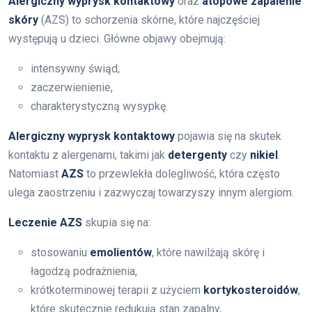
Alergiczny wyprysk kontaktowy
oraz
atopowe zapalenie
skóry
(AZS) to schorzenia skórne, które najczęściej
występują u dzieci. Główne objawy obejmują:
intensywny świąd,
zaczerwienienie,
charakterystyczną wysypkę.
Alergiczny wyprysk kontaktowy
pojawia się na skutek
kontaktu z alergenami, takimi jak
detergenty
czy
nikiel
.
Natomiast
AZS
to przewlekła dolegliwość, która często
ulega zaostrzeniu i zazwyczaj towarzyszy innym alergiom.
Leczenie AZS
skupia się na:
stosowaniu
emolientów
, które nawilżają skórę i
łagodzą podrażnienia,
krótkoterminowej terapii z użyciem
kortykosteroidów
,
które skutecznie redukują stan zapalny,