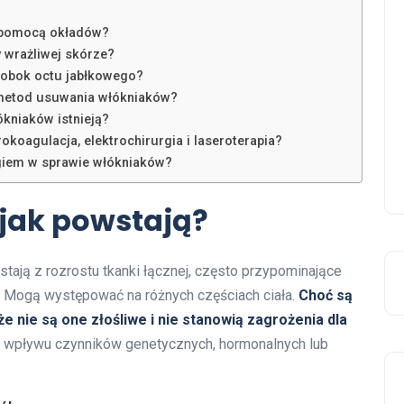
a pomocą okładów?
 wrażliwej skórze?
ć obok octu jabłkowego?
 metod usuwania włókniaków?
kniaków istnieją?
trokoagulacja, elektrochirurgia i laseroterapia?
ogiem w sprawie włókniaków?
 jak powstają?
tają z rozrostu tkanki łącznej, często przypominające
h. Mogą występować na różnych częściach ciała.
Choć są
e nie są one złośliwe i nie stanowią zagrożenia dla
m wpływu czynników genetycznych, hormonalnych lub