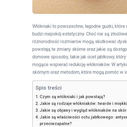
Włókniaki to powszechne, łagodne guzki, które 
budzi niepokój estetyczny. Choć nie są złośliwe 
różnorodność rozmiarów mogą skutkować dysk
powstają te zmiany skórne oraz jakie są dostę
domowe sposoby, takie jak ocet jabłkowy, któr
mogące wspierać redukcję włókniaków. W artyku
skórnym oraz metodom, które mogą pomóc w ich
Spis treści
Czym są włókniaki i jak powstają?
Jakie są rodzaje włókniaków: twarde i miękk
Jakie są objawy i wygląd włókniaków na skó
Jakie są właściwości octu jabłkowego: antyse
przeciwzapalne?