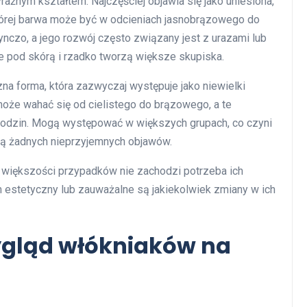
raźnym kształtem. Najczęściej objawia się jako uniesiona,
tórej barwa może być w odcieniach jasnobrązowego do
czo, a jego rozwój często związany jest z urazami lub
e pod skórą i rzadko tworzą większe skupiska.
zna forma, która zazwyczaj występuje jako niewielki
może wahać się od cielistego do brązowego, a te
rodzin. Mogą występować w większych grupach, co czyni
ją żadnych nieprzyjemnych objawów.
 większości przypadków nie zachodzi potrzeba ich
m estetyczny lub zauważalne są jakiekolwiek zmiany w ich
wygląd włókniaków na