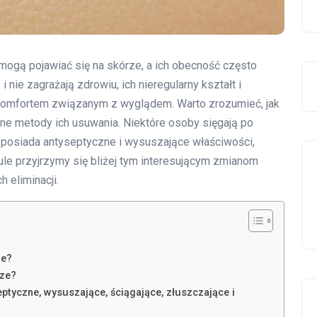
mogą pojawiać się na skórze, a ich obecność często
i nie zagrażają zdrowiu, ich nieregularny kształt i
omfortem związanym z wyglądem. Warto zrozumieć, jak
pne metody ich usuwania. Niektóre osoby sięgają po
y posiada antyseptyczne i wysuszające właściwości,
le przyjrzymy się bliżej tym interesującym zmianom
 eliminacji.
ie?
rze?
ptyczne, wysuszające, ściągające, złuszczające i