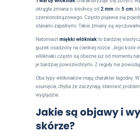
Twardy włókniak
charakteryzuje się zbitym, wy
okrągła zmiana o średnicy od
2 mm
do
5 cm
, k
czerwonobrązowego. Często pojawia się pojedyn
stanami zapalnymi. Takie zmiany są wyczuwaln
Natomiast
miękki włókniak
to bardziej elastyc
guzek osadzony na cienkiej nóżce. Jego kolor 
włókniaki często są obecne już od momentu na
je bardziej powszechnymi. Z reguły nie powodu
Oba typy włókniaków mają charakter łagodny. W
usunięcia, chyba że zaczynają stanowić proble
wyglądzie.
Jakie są objawy i 
skórze?