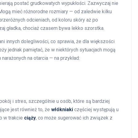
bierają postać grudkowatych wypukłości. Zazwyczaj nie
y. Mogą mieć różnorodne rozmiary — od zaledwie kilku
rzeróżnych odcieniach, od koloru skóry aż po
zaj gładka, chociaż czasem bywa lekko szorstka.
i innych dolegliwości, co sprawia, że dla większości
eży jednak pamiętać, że w niektórych sytuacjach mogą
narażonych na otarcia — na przykład:
ój i stres, szczególnie u osób, które są bardziej
jące jest również to, że
włókniaki
częściej występują u
b w trakcie
ciąży
, co może sugerować ich związek z