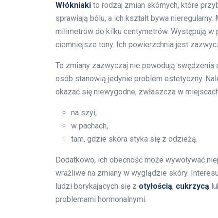
Włókniaki
to rodzaj zmian skórnych, które przy
sprawiają bólu, a ich kształt bywa nieregularn
milimetrów do kilku centymetrów. Występują w p
ciemniejsze tony. Ich powierzchnia jest zazwyc
Te zmiany zazwyczaj nie powodują swędzenia an
osób stanowią jedynie problem estetyczny. Nal
okazać się niewygodne, zwłaszcza w miejscach 
na szyi,
w pachach,
tam, gdzie skóra styka się z odzieżą.
Dodatkowo, ich obecność może wywoływać niepok
wrażliwe na zmiany w wyglądzie skóry. Interesu
ludzi borykających się z
otyłością
,
cukrzycą
lu
problemami hormonalnymi.