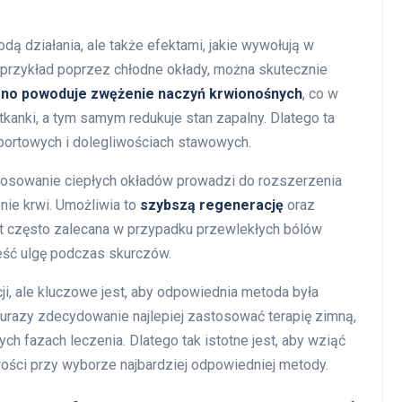
odą działania, ale także efektami, jakie wywołują w
 przykład poprzez chłodne okłady, można skutecznie
no powoduje zwężenie naczyń krwionośnych
, co w
kanki, a tym samym redukuje stan zapalny. Dlatego ta
portowych i dolegliwościach stawowych.
tosowanie ciepłych okładów prowadzi do rozszerzenia
nie krwi. Umożliwia to
szybszą regenerację
oraz
jest często zalecana w przypadku przewlekłych bólów
eść ulgę podczas skurczów.
ji, ale kluczowe jest, aby odpowiednia metoda była
 urazy zdecydowanie najlepiej zastosować terapię zimną,
ch fazach leczenia. Dlatego tak istotne jest, aby wziąć
wości przy wyborze najbardziej odpowiedniej metody.