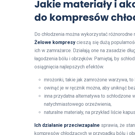
Jakie materiały i a
do kompresów chło
Do chłodzenia można wykorzystać różnorodne ma
Żelowe kompresy
cieszą się dużą popularnoś
ich w zamrażarce. Działają one na zasadzie dłu
łagodzenia bólu i obrzęków. Pamiętaj, by schło
osiągnięcia najlepszych efektów.
mrożonki, takie jak zamrożone warzywa, to 
owinąć je w ręcznik można, aby uniknąć be
inna przydatna alternatywa to schłodzone w
natychmiastowego orzeźwienia,
naturalne materiały, na przykład liście kap
Ich działanie przeciwzapalne
sprawia, że st
kompresów chłodzących w przypadku bólu i ob