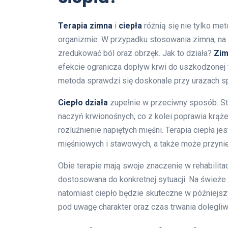
Terapia zimna
i
ciepła
różnią się nie tylko met
organizmie. W przypadku stosowania zimna, na
zredukować ból oraz obrzęk. Jak to działa?
Zim
efekcie ogranicza dopływ krwi do uszkodzonej t
metoda sprawdzi się doskonale przy urazach s
Ciepło działa
zupełnie w przeciwny sposób. S
naczyń krwionośnych, co z kolei poprawia krąże
rozluźnienie napiętych mięśni. Terapia ciepła 
mięśniowych i stawowych, a także może przyni
Obie terapie mają swoje znaczenie w rehabilitac
dostosowana do konkretnej sytuacji. Na świeże
natomiast ciepło będzie skuteczne w późniejszy
pod uwagę charakter oraz czas trwania dolegli