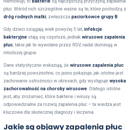
niemowląt, to
bakterie
są najczęstszą przyczyną zapalenia
płuc. Wśród nich szczególnie ważne są te, które pochodzą z
dróg rodnych matki
, zwłaszcza
paciorkowce grupy B
.
Gdy dzieci osiągają wiek powyżej 5 lat,
infekcje
bakteryjne
stają się częstsze, jednak
wirusowe zapalenia
płuc
, takie jak te wywołane przez RSV, nadal dominują w
młodszej grupie.
Dane statystyczne wskazują, że
wirusowe zapalenia płuc
są bardziej powszechne, co jasno pokazuje, jak istotne jest
zachowanie ostrożności w okresach, gdy występuje
wysoka
zachorowalność na choroby wirusowe
. Dlatego istotne
jest, aby zrozumieć, które bakterie i wirusy są
odpowiedzialne za rozwój zapalenia płuc – ta wiedza jest
kluczowa dla skutecznej diagnozy i leczenia.
Jakie są objawy zapalenia płuc