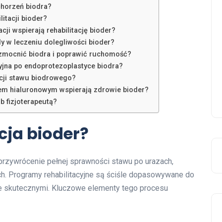
horzeń biodra?
litacji bioder?
cji wspierają rehabilitację bioder?
dy w leczeniu dolegliwości bioder?
wzmocnić biodra i poprawić ruchomość?
cyjna po endoprotezoplastyce biodra?
acji stawu biodrowego?
em hialuronowym wspierają zdrowie bioder?
b fizjoterapeutą?
cja bioder?
przywrócenie pełnej sprawności stawu po urazach,
ch. Programy rehabilitacyjne są ściśle dopasowywane do
 je skutecznymi. Kluczowe elementy tego procesu