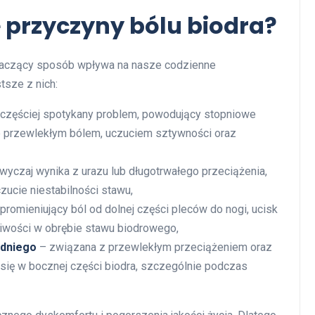
e przyczyny bólu biodra?
naczący sposób wpływa na nasze codzienne
tsze z nich:
jczęściej spotykany problem, powodujący stopniowe
je przewlekłym bólem, uczuciem sztywności oraz
yczaj wynika z urazu lub długotrwałego przeciążenia,
zucie niestabilności stawu,
romieniujący ból od dolnej części pleców do nogi, ucisk
wości w obrębie stawu biodrowego,
edniego
– związana z przewlekłym przeciążeniem oraz
e się w bocznej części biodra, szczególnie podczas