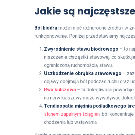
Jakie są najczęstsz
Ból biodra
może mieć różnorodne źródła i w z
funkcjonowanie. Poniżej przedstawiamy najczęs
Zwyrodnienie stawu biodrowego
– to na
niszczenie chrząstki stawowej, co skutku
ograniczoną ruchomością stawu,
Uszkodzenie obrąbka stawowego
– zazw
objawy obejmują ból podczas ruchu oraz uc
Rwa kulszowa
– ta dolegliwość powoduje p
na nerw kulszowy może wywoływać dolegli
Tendinopatia mięśnia pośladkowego śr
stanem zapalnym ścięgien
, ból koncentruj
chodzenia lub wstawania.