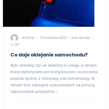
am24.pl
19 września 2022
Inne tematy
(0)
Co daje oklejanie samochodu?
Auto detailing czy car detailing to usługa, w ramach
której wykonywane jest kompleksowe czyszczenie
pojazdu łącznie z renowacją oraz konserwacją. W
ramach tych zabiegów wykonywanych za pomocą
odpowiednich preparatów i…