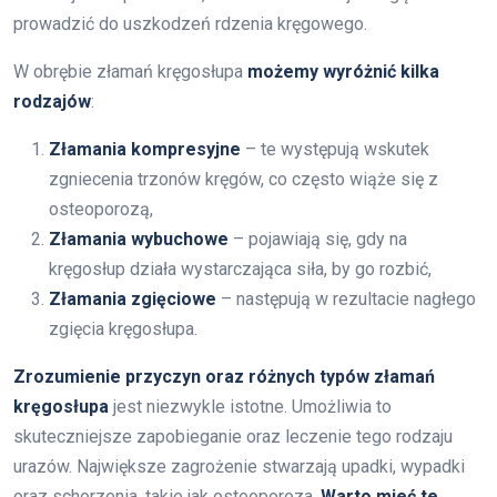
prowadzić do uszkodzeń rdzenia kręgowego.
W obrębie złamań kręgosłupa
możemy wyróżnić kilka
rodzajów
:
Złamania kompresyjne
– te występują wskutek
zgniecenia trzonów kręgów, co często wiąże się z
osteoporozą,
Złamania wybuchowe
– pojawiają się, gdy na
kręgosłup działa wystarczająca siła, by go rozbić,
Złamania zgięciowe
– następują w rezultacie nagłego
zgięcia kręgosłupa.
Zrozumienie przyczyn oraz różnych typów złamań
kręgosłupa
jest niezwykle istotne. Umożliwia to
skuteczniejsze zapobieganie oraz leczenie tego rodzaju
urazów. Największe zagrożenie stwarzają upadki, wypadki
oraz schorzenia, takie jak osteoporoza.
Warto mieć te