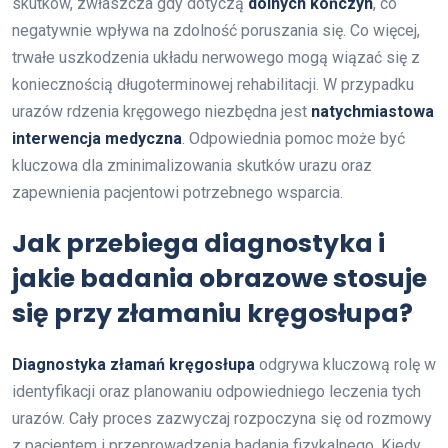
skutków, zwłaszcza gdy dotyczą
dolnych kończyn
, co
negatywnie wpływa na zdolność poruszania się. Co więcej,
trwałe uszkodzenia układu nerwowego mogą wiązać się z
koniecznością długoterminowej rehabilitacji. W przypadku
urazów rdzenia kręgowego niezbędna jest
natychmiastowa
interwencja medyczna
. Odpowiednia pomoc może być
kluczowa dla zminimalizowania skutków urazu oraz
zapewnienia pacjentowi potrzebnego wsparcia.
Jak przebiega diagnostyka i
jakie badania obrazowe stosuje
się przy złamaniu kręgosłupa?
Diagnostyka złamań kręgosłupa
odgrywa kluczową rolę w
identyfikacji oraz planowaniu odpowiedniego leczenia tych
urazów. Cały proces zazwyczaj rozpoczyna się od rozmowy
z pacjentem i przeprowadzenia badania fizykalnego. Kiedy