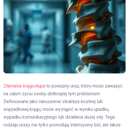
Złamanie kręgosłupa
to poważny uraz, który może zaważyć
na całym życiu osoby dotkniętej tym problemem.
Definiowane jako naruszenie struktury kostnej lub
więzadłowej kręgu, może wystąpić w wyniku upadku,
wypadku komunikacyjnego lub działania dużej siły. Tego
rodzaju urazy nie tylko powodują intensywny ból, ale także