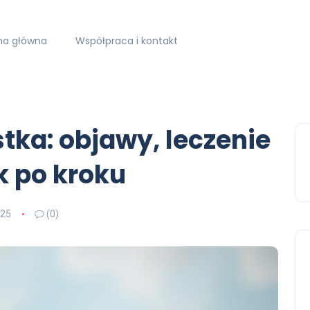
na główna
Współpraca i kontakt
ka: objawy, leczenie
ok po kroku
025
(0)