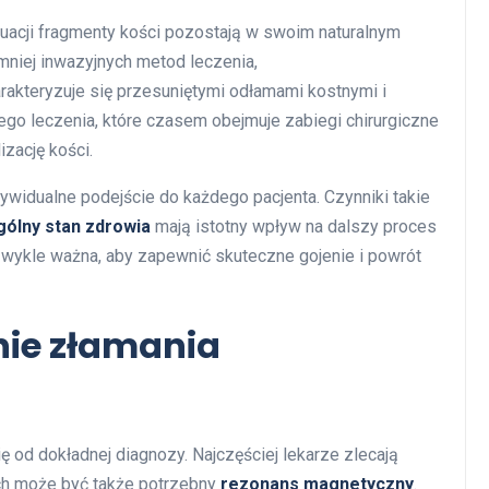
ytuacji fragmenty kości pozostają w swoim naturalnym
mniej inwazyjnych metod leczenia,
harakteryzuje się przesuniętymi odłamami kostnymi i
o leczenia, które czasem obejmuje zabiegi chirurgiczne
izację kości.
dywidualne podejście do każdego pacjenta. Czynniki takie
gólny stan zdrowia
mają istotny wpływ na dalszy proces
ezwykle ważna, aby zapewnić skuteczne gojenie i powrót
nie złamania
 od dokładnej diagnozy. Najczęściej lekarze zlecają
ach może być także potrzebny
rezonans magnetyczny
.