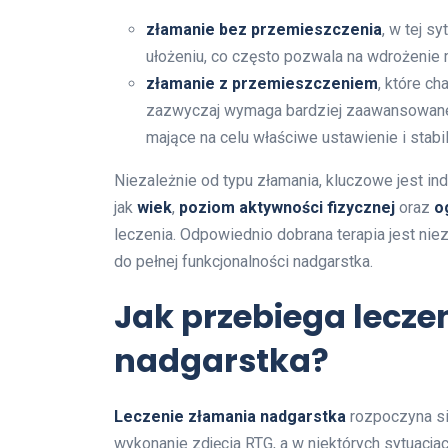
złamanie bez przemieszczenia
, w tej s
ułożeniu, co często pozwala na wdrożenie 
złamanie z przemieszczeniem
, które c
zazwyczaj wymaga bardziej zaawansowaneg
mające na celu właściwe ustawienie i stabil
Niezależnie od typu złamania, kluczowe jest in
jak
wiek
,
poziom aktywności fizycznej
oraz
o
leczenia. Odpowiednio dobrana terapia jest ni
do pełnej funkcjonalności nadgarstka.
Jak przebiega lecze
nadgarstka?
Leczenie złamania nadgarstka
rozpoczyna się
wykonanie zdjęcia RTG, a w niektórych sytuacj