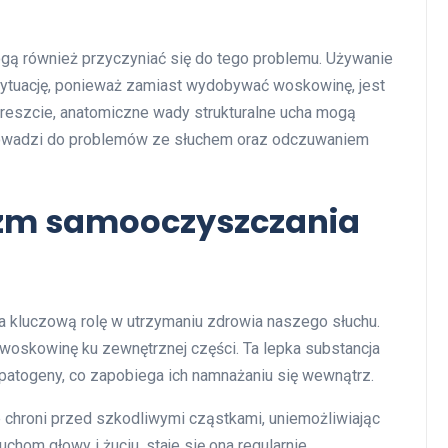
gą również przyczyniać się do tego problemu. Używanie
ytuację, ponieważ zamiast wydobywać woskowinę, jest
reszcie, anatomiczne wady strukturalne ucha mogą
prowadzi do problemów ze słuchem oraz odczuwaniem
izm samooczyszczania
 kluczową rolę w utrzymaniu zdrowia naszego słuchu.
 woskowinę ku zewnętrznej części. Ta lepka substancja
patogeny, co zapobiega ich namnażaniu się wewnątrz.
że chroni przed szkodliwymi cząstkami, uniemożliwiając
uchom głowy i żuciu, staje się ona regularnie