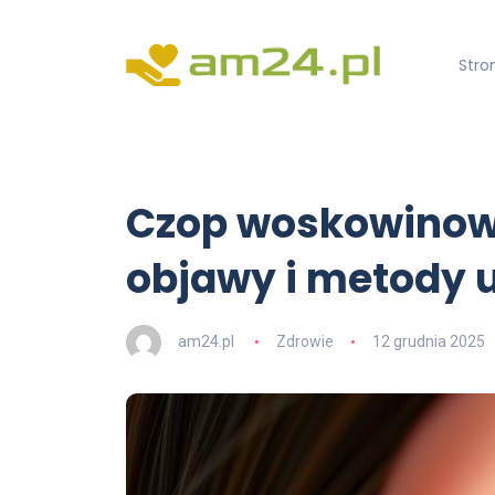
Stro
Czop woskowinowy
objawy i metody 
am24.pl
Zdrowie
12 grudnia 2025