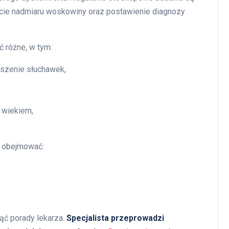
cie nadmiaru woskowiny oraz postawienie diagnozy
 różne, w tym:
oszenie słuchawek,
 wiekiem,
ą obejmować:
ąć porady lekarza.
Specjalista przeprowadzi