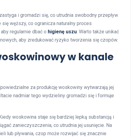
astyga i gromadzi się, co utrudnia swobodny przepływ
 się węższy, co ogranicza naturalny proces
 aby regularnie dbać o
higienę uszu
. Warto także unikać
owych, aby zredukować ryzyko tworzenia się czopów.
woskowinowy w kanale
powiedzialne za produkcję woskowiny wytwarzają jej
tacie nadmiar tego wydzieliny gromadzi się i formuje
edy woskowina staje się bardziej lepką substancją i
ągać zanieczyszczenia, co utrudnia jej usunięcie. Na
li lub pływania, czop może rozwijać się znacznie