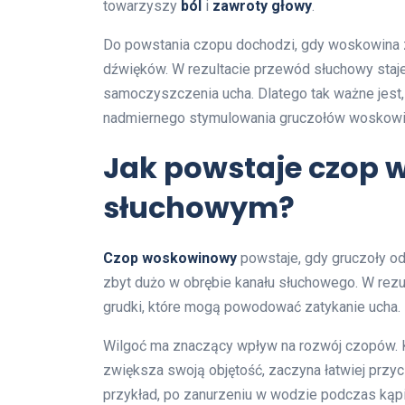
towarzyszy
ból
i
zawroty głowy
.
Do powstania czopu dochodzi, gdy woskowina z
dźwięków. W rezultacie przewód słuchowy staje
samoczyszczenia ucha. Dlatego tak ważne jest,
nadmiernego stymulowania gruczołów woskowin
Jak powstaje czop 
słuchowym?
Czop woskowinowy
powstaje, gdy gruczoły od
zbyt dużo w obrębie kanału słuchowego. W rezul
grudki, które mogą powodować zatykanie ucha.
Wilgoć ma znaczący wpływ na rozwój czopów. Ki
zwiększa swoją objętość, zaczyna łatwiej przyci
przykład, po zanurzeniu w wodzie podczas kąpie