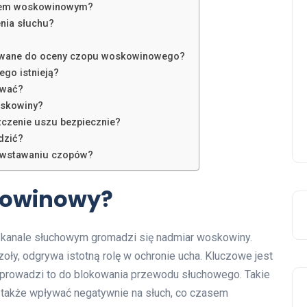
opem woskowinowym?
nia słuchu?
tywane do oceny czopu woskowinowego?
go istnieją?
ować?
oskowiny?
czenie uszu bezpiecznie?
dzić?
owstawaniu czopów?
skowinowy?
 kanale słuchowym gromadzi się nadmiar woskowiny.
ły, odgrywa istotną rolę w ochronie ucha. Kluczowe jest
waż prowadzi to do blokowania przewodu słuchowego. Takie
 także wpływać negatywnie na słuch, co czasem