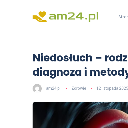
Stro
Niedosłuch – rodz
diagnoza i metody
am24.pl
Zdrowie
12 listopada 202