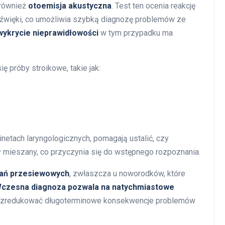
 również
otoemisja akustyczna
. Test ten ocenia reakcję
więki, co umożliwia szybką diagnozę problemów ze
ykrycie nieprawidłowości
w tym przypadku ma
ę próby stroikowe, takie jak:
netach laryngologicznych, pomagają ustalić, czy
 mieszany, co przyczynia się do wstępnego rozpoznania.
ań przesiewowych
, zwłaszcza u noworodków, które
czesna diagnoza pozwala na natychmiastowe
e zredukować długoterminowe konsekwencje problemów