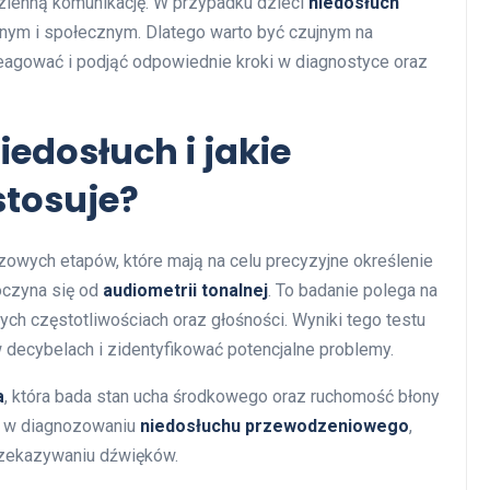
ienną komunikację. W przypadku dzieci
niedosłuch
lnym i społecznym. Dlatego warto być czujnym na
eagować i podjąć odpowiednie kroki w diagnostyce oraz
iedosłuch i jakie
stosuje?
czowych etapów, które mają na celu precyzyjne określenie
poczyna się od
audiometrii tonalnej
. To badanie polega na
ch częstotliwościach oraz głośności. Wyniki tego testu
 decybelach i zidentyfikować potencjalne problemy.
a
, która bada stan ucha środkowego oraz ruchomość błony
a w diagnozowaniu
niedosłuchu przewodzeniowego
,
zekazywaniu dźwięków.