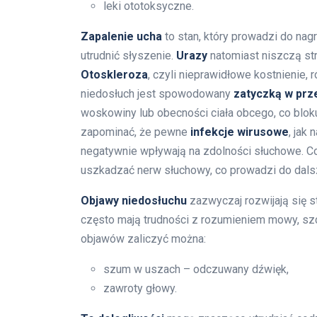
leki ototoksyczne.
Zapalenie ucha
to stan, który prowadzi do na
utrudnić słyszenie.
Urazy
natomiast niszczą st
Otoskleroza
, czyli nieprawidłowe kostnienie,
niedosłuch jest spowodowany
zatyczką w pr
woskowiny lub obecności ciała obcego, co blo
zapominać, że pewne
infekcje wirusowe
, jak
negatywnie wpływają na zdolności słuchowe. Co
uszkadzać nerw słuchowy, co prowadzi do dals
Objawy niedosłuchu
zazwyczaj rozwijają się s
często mają trudności z rozumieniem mowy, szc
objawów zaliczyć można:
szum w uszach – odczuwany dźwięk,
zawroty głowy.