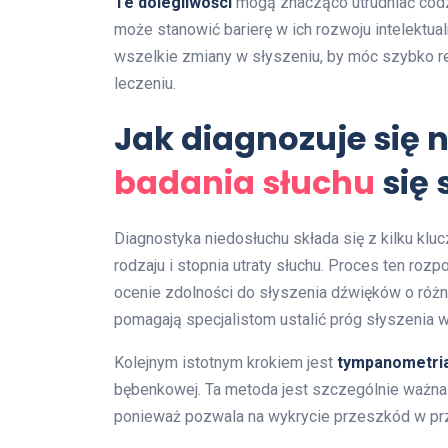
Te dolegliwości
mogą znacząco utrudniać codz
może stanowić barierę w ich rozwoju intelektua
wszelkie zmiany w słyszeniu, by móc szybko r
leczeniu.
Jak diagnozuje się n
badania słuchu
się 
Diagnostyka niedosłuchu składa się z kilku klu
rodzaju i stopnia utraty słuchu. Proces ten roz
ocenie zdolności do słyszenia dźwięków o różny
pomagają specjalistom ustalić próg słyszenia w
Kolejnym istotnym krokiem jest
tympanometri
bębenkowej. Ta metoda jest szczególnie ważn
ponieważ pozwala na wykrycie przeszkód w pr