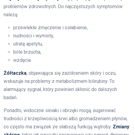
problemów zdrowotnych. Do najczęstszych symptomów
należą:
przewlekłe zmęczenie i osłabienie,
nudności i wymioty,
utratę apetytu,
bóle brzucha,
wzdęcia.
Żółtaczka
, objawiająca się zażółceniem skóry i oczu,
wskazuje na problemy z metabolizmem bilirubiny. To
alarmujący sygnał, który powinien skłonić do dalszych
badań.
Ponadto, widoczne siniaki i obrzęki mogą sugerować
trudności z krzepliwością krwi albo gromadzeniem płynów,
co często ma związek ze słabszą funkcją wątroby.
Zmiany
skórne
, takie jak pajączki naczyniowe czy rumień dłoniowy,