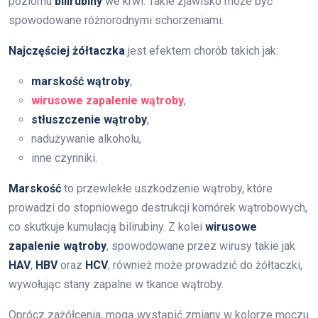
poziomu
bilirubiny
we krwi. Takie zjawisko może być
spowodowane różnorodnymi schorzeniami.
Najczęściej żółtaczka
jest efektem chorób takich jak:
marskość wątroby
,
wirusowe zapalenie wątroby
,
stłuszczenie wątroby
,
nadużywanie alkoholu,
inne czynniki.
Marskość
to przewlekłe uszkodzenie wątroby, które
prowadzi do stopniowego destrukcji komórek wątrobowych,
co skutkuje kumulacją bilirubiny. Z kolei
wirusowe
zapalenie wątroby
, spowodowane przez wirusy takie jak
HAV
,
HBV
oraz
HCV
, również może prowadzić do żółtaczki,
wywołując stany zapalne w tkance wątroby.
Oprócz zażółcenia, mogą wystąpić zmiany w kolorze moczu