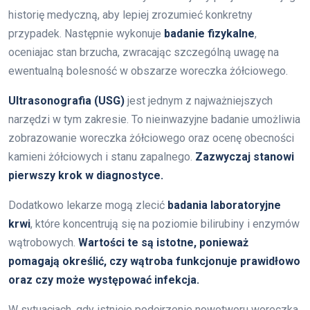
historię medyczną, aby lepiej zrozumieć konkretny
przypadek. Następnie wykonuje
badanie fizykalne
,
oceniajac stan brzucha, zwracając szczególną uwagę na
ewentualną bolesność w obszarze woreczka żółciowego.
Ultrasonografia (USG)
jest jednym z najważniejszych
narzędzi w tym zakresie. To nieinwazyjne badanie umożliwia
zobrazowanie woreczka żółciowego oraz ocenę obecności
kamieni żółciowych i stanu zapalnego.
Zazwyczaj stanowi
pierwszy krok w diagnostyce.
Dodatkowo lekarze mogą zlecić
badania laboratoryjne
krwi
, które koncentrują się na poziomie bilirubiny i enzymów
wątrobowych.
Wartości te są istotne, ponieważ
pomagają określić, czy wątroba funkcjonuje prawidłowo
oraz czy może występować infekcja.
W sytuacjach, gdy istnieje podejrzenie nowotworu woreczka