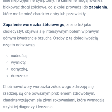
inne nieprzyjemne symptomy. Te kamienie mogą również
blokować drogi żółciowe, co z kolei prowadzi do
zapalenia
,
które może mieć charakter ostry lub przewlekły.
Zapalenie woreczka żółciowego
, znane też jako
cholecystyt, objawia się intensywnym bólem w prawym
górnym kwadrancie brzucha. Osoby z tą dolegliwością
często odczuwają:
nudności,
wymioty,
gorączkę,
dreszcze.
Choć nowotwory woreczka żółciowego zdarzają się
rzadziej, są one poważnym problemem zdrowotnym,
charakteryzującym się złymi rokowaniami, które wymagają
szybkiej diagnozy i leczenia.