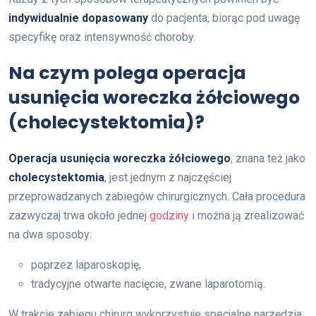
indywidualnie dopasowany
do pacjenta, biorąc pod uwagę
specyfikę oraz intensywność choroby.
Na czym polega operacja
usunięcia woreczka żółciowego
(cholecystektomia)?
Operacja usunięcia woreczka żółciowego
, znana też jako
cholecystektomia
, jest jednym z najczęściej
przeprowadzanych zabiegów chirurgicznych. Cała procedura
zazwyczaj trwa około jednej
godziny
i można ją zrealizować
na dwa sposoby:
poprzez laparoskopię,
tradycyjne otwarte nacięcie, zwane laparotomią.
W trakcie zabiegu chirurg wykorzystuje specjalne narzędzia