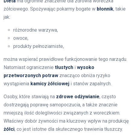
Dieta
ma ogromne znaczenie dla zdrowia woreczka
żółciowego. Spożywając pokarmy bogate w
błonnik
, takie
jak:
różnorodne warzywa,
owoce,
produkty pełnoziarniste,
można wspierać prawidłowe funkcjonowanie tego narządu.
Natomiast ograniczenie
tłustych
i
wysoko
przetworzonych potraw
znacząco obniża ryzyko
wystąpienia
kamicy żółciowej
i stanów zapalnych.
Osoby, które stawiają na
zdrowe odżywianie
, często
dostrzegają poprawę samopoczucia, a także znacznie
mniejszą ilość dolegliwości związanych z woreczkiem.
Właściwy dobór żywności ma kluczowy wpływ na produkcję
żółci
, co jest istotne dla skutecznego trawienia tłuszczy.