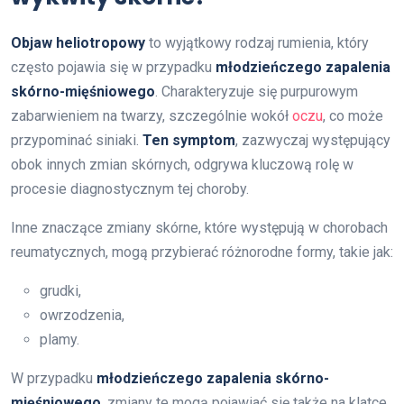
Objaw heliotropowy
to wyjątkowy rodzaj rumienia, który
często pojawia się w przypadku
młodzieńczego zapalenia
skórno-mięśniowego
. Charakteryzuje się purpurowym
zabarwieniem na twarzy, szczególnie wokół
oczu
, co może
przypominać siniaki.
Ten symptom
, zazwyczaj występujący
obok innych zmian skórnych, odgrywa kluczową rolę w
procesie diagnostycznym tej choroby.
Inne znaczące zmiany skórne, które występują w chorobach
reumatycznych, mogą przybierać różnorodne formy, takie jak:
grudki,
owrzodzenia,
plamy.
W przypadku
młodzieńczego zapalenia skórno-
mięśniowego
, zmiany te mogą pojawiać się także na klatce