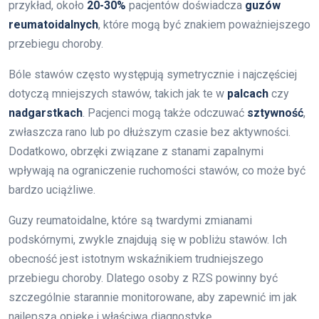
przykład, około
20-30%
pacjentów doświadcza
guzów
reumatoidalnych
, które mogą być znakiem poważniejszego
przebiegu choroby.
Bóle stawów często występują symetrycznie i najczęściej
dotyczą mniejszych stawów, takich jak te w
palcach
czy
nadgarstkach
. Pacjenci mogą także odczuwać
sztywność
,
zwłaszcza rano lub po dłuższym czasie bez aktywności.
Dodatkowo, obrzęki związane z stanami zapalnymi
wpływają na ograniczenie ruchomości stawów, co może być
bardzo uciążliwe.
Guzy reumatoidalne, które są twardymi zmianami
podskórnymi, zwykle znajdują się w pobliżu stawów. Ich
obecność jest istotnym wskaźnikiem trudniejszego
przebiegu choroby. Dlatego osoby z RZS powinny być
szczególnie starannie monitorowane, aby zapewnić im jak
najlepszą opiekę i właściwą diagnostykę.