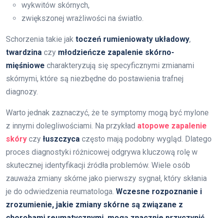
wykwitów skórnych,
zwiększonej wrażliwości na światło.
Schorzenia takie jak
toczeń rumieniowaty układowy
,
twardzina
czy
młodzieńcze zapalenie skórno-
mięśniowe
charakteryzują się specyficznymi zmianami
skórnymi, które są niezbędne do postawienia trafnej
diagnozy.
Warto jednak zaznaczyć, że te symptomy mogą być mylone
z innymi dolegliwościami. Na przykład
atopowe zapalenie
skóry
czy
łuszczyca
często mają podobny wygląd. Dlatego
proces diagnostyki różnicowej odgrywa kluczową rolę w
skutecznej identyfikacji źródła problemów. Wiele osób
zauważa zmiany skórne jako pierwszy sygnał, który skłania
je do odwiedzenia reumatologa.
Wczesne rozpoznanie i
zrozumienie, jakie zmiany skórne są związane z
chorobami reumatycznymi, mogą znacznie przyczynić