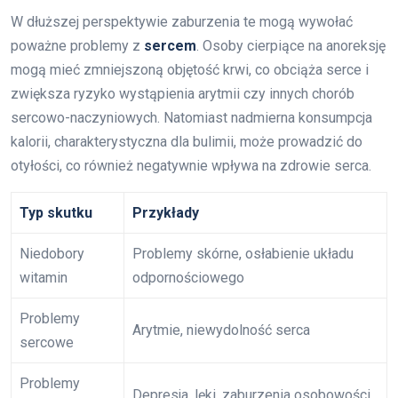
W dłuższej perspektywie zaburzenia te mogą wywołać
poważne problemy z
sercem
. Osoby cierpiące na anoreksję
mogą mieć zmniejszoną objętość krwi, co obciąża serce i
zwiększa ryzyko wystąpienia arytmii czy innych chorób
sercowo-naczyniowych. Natomiast nadmierna konsumpcja
kalorii, charakterystyczna dla bulimii, może prowadzić do
otyłości, co również negatywnie wpływa na zdrowie serca.
Typ skutku
Przykłady
Niedobory
Problemy skórne, osłabienie układu
witamin
odpornościowego
Problemy
Arytmie, niewydolność serca
sercowe
Problemy
Depresja, lęki, zaburzenia osobowości