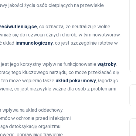
wy jakości życia osób cierpiących na przewlekłe
zeciwutleniające
, co oznacza, że neutralizuje wolne
zyniać się do rozwoju różnych chorób, w tym nowotworów.
ć układ
immunologiczny
, co jest szczególnie istotne w
 jest jego korzystny wpływ na funkcjonowanie
wątroby
.
pracę tego kluczowego narządu, co może przekładać się
j ten może wspierać także
układ pokarmowy
, łagodząc
ienie, co jest niezwykle ważne dla osób z problemami
ie wpływa na układ oddechowy.
móc w ochronie przed infekcjami.
aga detoksykację organizmu.
owego, poprawiając trawienie.