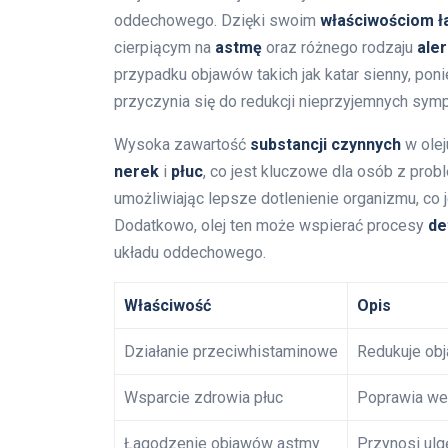
oddechowego. Dzięki swoim
właściwościom 
cierpiącym na
astmę
oraz różnego rodzaju
aler
przypadku objawów takich jak katar sienny, po
przyczynia się do redukcji nieprzyjemnych sy
Wysoka zawartość
substancji czynnych
w olej
nerek
i
płuc
, co jest kluczowe dla osób z pro
umożliwiając lepsze dotlenienie organizmu, co 
Dodatkowo, olej ten może wspierać procesy
de
układu oddechowego.
Właściwość
Opis
Działanie przeciwhistaminowe
Redukuje obja
Wsparcie zdrowia płuc
Poprawia wen
Łagodzenie objawów astmy
Przynosi ulg