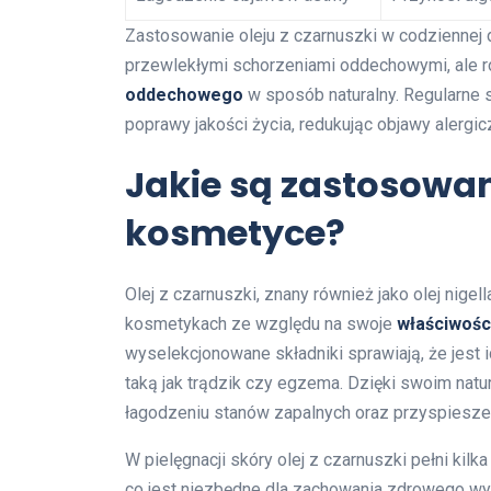
Zastosowanie oleju z czarnuszki w codziennej d
przewlekłymi schorzeniami oddechowymi, ale ró
oddechowego
w sposób naturalny. Regularne 
poprawy jakości życia, redukując objawy alergic
Jakie są zastosowan
kosmetyce?
Olej z czarnuszki, znany również jako olej nigel
kosmetykach ze względu na swoje
właściwości
wyselekcjonowane składniki sprawiają, że jest
taką jak trądzik czy egzema. Dzięki swoim nat
łagodzeniu stanów zapalnych oraz przyspieszeni
W pielęgnacji skóry olej z czarnuszki pełni kil
co jest niezbędne dla zachowania zdrowego wy