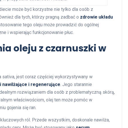
iecie może być korzystne nie tylko dla osób z
wnież dla tych, którzy pragną zadbać o
zdrowie układu
stosowanie tego oleju może prowadzić do ogólnej
zne i wspierając funkcjonowanie płuc.
ia oleju z czarnuszki w
la sativa, jest coraz częściej wykorzystywany w
 nawilżające i regenerujące
. Jego starannie
 idealnym rozwiązaniem dla osób z problematyczną skórą,
uralnym właściwościom, olej ten może pomóc w
u gojenia się ran.
ka kluczowych ról. Przede wszystkim, doskonale nawilża,
glądu cery. Może być stosowany jako
serum