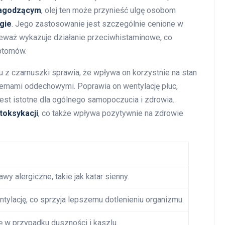
łagodzącym
, olej ten może przynieść ulgę osobom
gie
. Jego zastosowanie jest szczególnie cenione w
nieważ wykazuje działanie przeciwhistaminowe, co
mptomów.
u z czarnuszki sprawia, że wpływa on korzystnie na stan
blemami oddechowymi. Poprawia on wentylację płuc,
jest istotne dla ogólnego samopoczucia i zdrowia.
toksykacji
, co także wpływa pozytywnie na zdrowie
wy alergiczne, takie jak katar sienny.
tylację, co sprzyja lepszemu dotlenieniu organizmu.
ę w przypadku duszności i kaszlu.