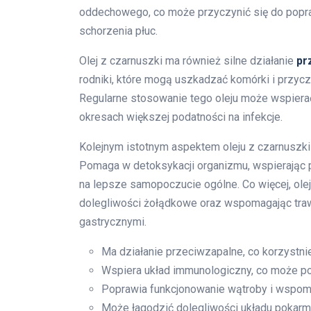
oddechowego, co może przyczynić się do popra
schorzenia płuc.
Olej z czarnuszki ma również silne działanie
pr
rodniki, które mogą uszkadzać komórki i przyc
Regularne stosowanie tego oleju może wspiera
okresach większej podatności na infekcje.
Kolejnym istotnym aspektem oleju z czarnuszki
Pomaga w detoksykacji organizmu, wspierając 
na lepsze samopoczucie ogólne. Co więcej, ole
dolegliwości żołądkowe oraz wspomagając traw
gastrycznymi.
Ma działanie przeciwzapalne, co korzystn
Wspiera układ immunologiczny, co może po
Poprawia funkcjonowanie wątroby i wspom
Może łagodzić dolegliwości układu pokarm