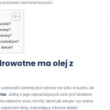
że przynieść wymierne korzyści.
nuszki?
rmowy?
echowy?
 kosmetyce?
 diecie?
drowotne ma olej z
 czarnuszki siewnej, jest ceniony nie tylko w kuchni, ale
otne
. Jedną z jego najważniejszych cech jest działanie
iu objawów wielu chorób, takich jak alergie czy astma.
o suplement diety, wspierający zdrowie układu